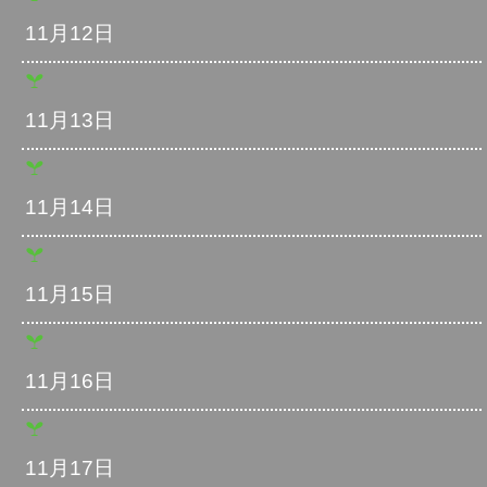
11月12日
11月13日
11月14日
11月15日
11月16日
11月17日