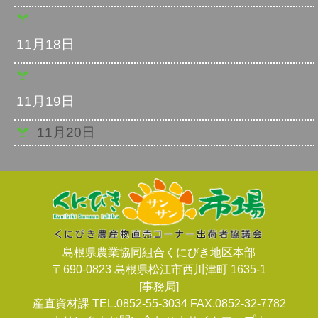
11月18日
11月19日
11月20日
島根県農業協同組合くにびき地区本部
〒690-0823 島根県松江市西川津町 1635-1
[事務局]
産直資材課 TEL.0852-55-3034 FAX.0852-32-7782