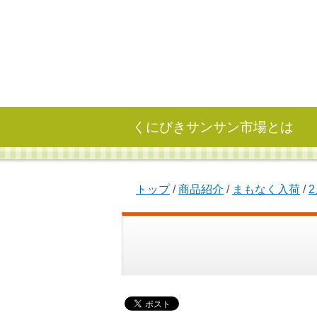
くにびきサンサン市場とは
現
トップ
/
商品紹介
/
まもなく入荷
/
在
の
位
置：